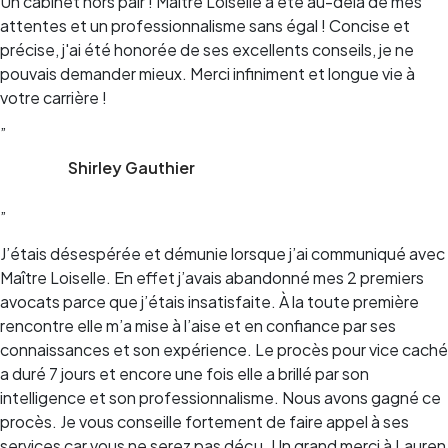
Un cabinet hors pair ! Maître Loiselle a été au-delà de mes
attentes et un professionnalisme sans égal ! Concise et
précise, j'ai été honorée de ses excellents conseils, je ne
pouvais demander mieux. Merci infiniment et longue vie à
votre carrière !
”
Shirley Gauthier
”
J’étais désespérée et démunie lorsque j’ai communiqué avec
Maître Loiselle. En effet j’avais abandonné mes 2 premiers
avocats parce que j’étais insatisfaite. À la toute première
rencontre elle m’a mise à l’aise et en confiance par ses
connaissances et son expérience. Le procès pour vice caché
a duré 7 jours et encore une fois elle a brillé par son
intelligence et son professionnalisme. Nous avons gagné ce
procès. Je vous conseille fortement de faire appel à ses
services car vous ne serez pas déçu. Un grand merci à Lauren